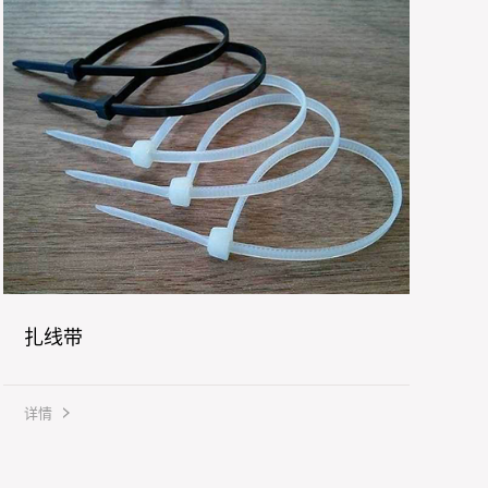
扎线带
详情
详