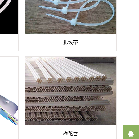
扎线带
梅花管